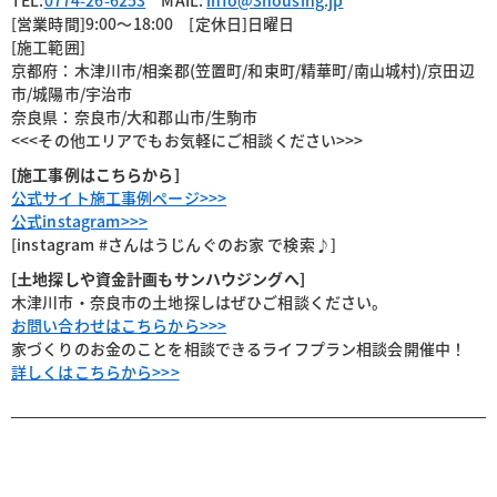
TEL:
0774-26-6253
MAIL:
info@3housing.jp
[営業時間]9:00〜18:00 [定休日]日曜日
[施工範囲]
京都府：木津川市/相楽郡(笠置町/和束町/精華町/南山城村)/京田辺
市/城陽市/宇治市
奈良県：奈良市/大和郡山市/生駒市
<<<その他エリアでもお気軽にご相談ください>>>
[施工事例はこちらから]
公式サイト施工事例ページ>>>
公式instagram>>>
[instagram #さんはうじんぐのお家 で検索♪]
[土地探しや資金計画もサンハウジングへ]
木津川市・奈良市の土地探しはぜひご相談ください。
お問い合わせはこちらから>>>
家づくりのお金のことを相談できるライフプラン相談会開催中！
詳しくはこちらから>>>