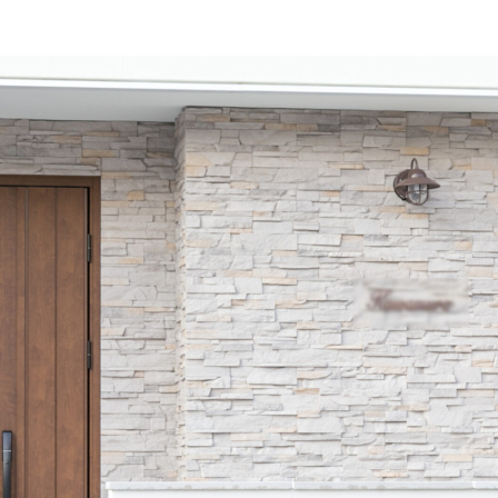
ct form
Flow
Privacy Policy
の一生を撮る
請求・お問い合わせ
家づくりの流れ
個人情報の取り扱いについて