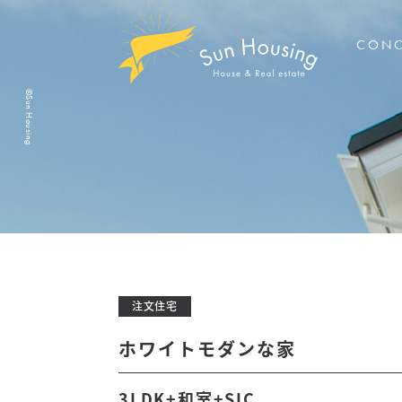
CONC
©Sun Housing
Sun Housing
Sun Housing
Sun Housing
Sun Housing
Sun Housing
Kizug
Kizug
Story
Spec
Staff
木津
おす
暮ら
Concept
House
Estate
Works
Company
標準
スタ
Concept
注文住宅
コンセプトについて
不動産について
サンハウジングの家
会社紹介
家づくりについて
ホワイトモダンな家
Read more
Read more
Read more
Read more
3LDK+和室+SIC