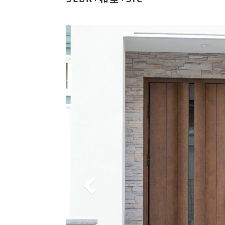
Read more
Photo
Conta
家族
資料