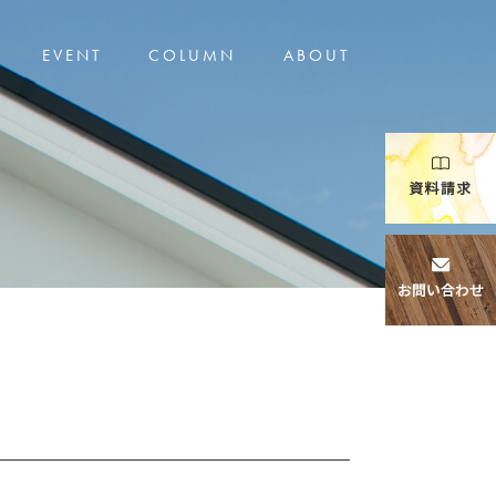
EVENT
COLUMN
ABOUT
Event
Architecture
イベント情報
体験と体感の家づくり