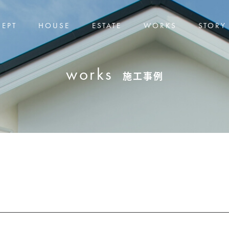
EPT
HOUSE
ESTATE
WORKS
STORY
works
施工事例
awa Life
awa Life
House
House Column
After
Column
川暮らしについて
すめの不動産情報
しの物語
好きをカタチにする方法
家づくりコラム
仕様
ッフ紹介
アフターと保証
コラム