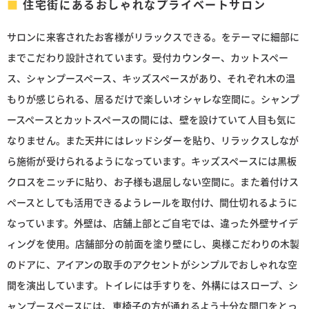
住宅街にあるおしゃれなプライベートサロン
サロンに来客されたお客様がリラックスできる。をテーマに細部に
までこだわり設計されています。受付カウンター、カットスペー
ス、シャンプースペース、キッズスペースがあり、それぞれ木の温
もりが感じられる、居るだけで楽しいオシャレな空間に。シャンプ
ースペースとカットスペースの間には、壁を設けていて人目も気に
なりません。また天井にはレッドシダーを貼り、リラックスしなが
ら施術が受けられるようになっています。キッズスペースには黒板
クロスをニッチに貼り、お子様も退屈しない空間に。また着付けス
ペースとしても活用できるようレールを取付け、間仕切れるように
なっています。外壁は、店舗上部とご自宅では、違った外壁サイデ
ィングを使用。店舗部分の前面を塗り壁にし、奥様こだわりの木製
のドアに、アイアンの取手のアクセントがシンプルでおしゃれな空
間を演出しています。トイレには手すりを、外構にはスロープ、シ
ャンプースペースには、車椅子の方が通れるよう十分な間口をとっ