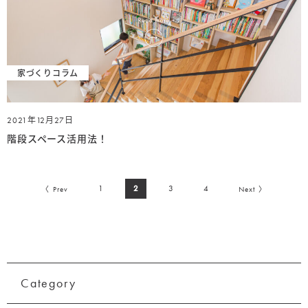
家づくりコラム
2021年12月27日
階段スペース活用法！
1
2
3
4
〈 Prev
Next 〉
Category